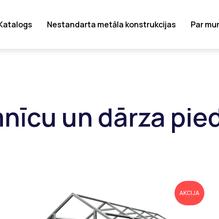
Katalogs
Nestandarta metāla konstrukcijas
Par mu
mnīcu un dārza pie
AKCIJA