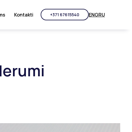
ENG
RU
ms
Kontakti
+371 67615540
derumi