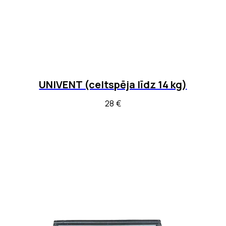
UNIVENT (celtspēja līdz 14 kg)
28
€