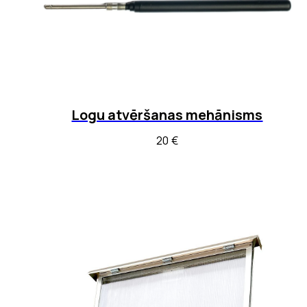
Logu atvēršanas mehānisms
20
€